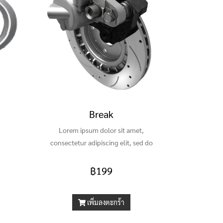
Break
Lorem ipsum dolor sit amet,
consectetur adipiscing elit, sed do
eiusmod tempor
฿199
เพิ่มลงตะกร้า