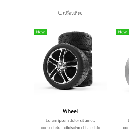
เปรียบเทียบ
New
New
Wheel
Lorem ipsum dolor sit amet,
consectetur adipiscing elit, sed do
con