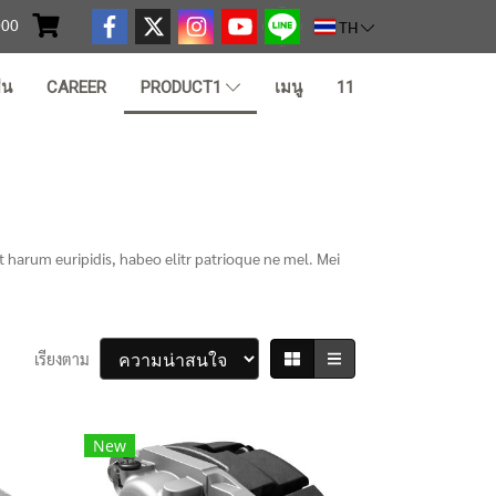
000
TH
ืน
CAREER
PRODUCT1
เมนู
11
 harum euripidis, habeo elitr patrioque ne mel. Mei
เรียงตาม
New