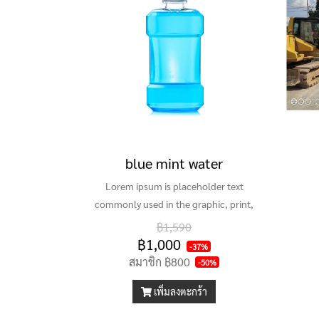
blue mint water
Lorem ipsum is placeholder text
commonly used in the graphic, print,
and publishing industries for
฿1,590
previewing layouts and visual
฿1,000
-37%
mockups.
สมาชิก
฿800
-50%
เพิ่มลงตะกร้า