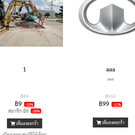
1
aaa
aaa
฿10
฿111
฿9
฿99
-10%
-11%
สมาชิก
฿8
-20%
เพิ่มลงตะกร้า
เพิ่มลงตะกร้า
(มีหลายคุณสมบัติให้เลือก)