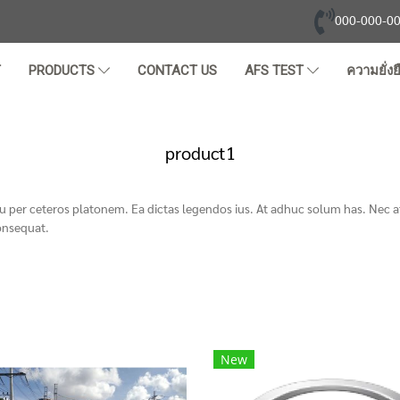
000-000-0
T
PRODUCTS
CONTACT US
AFS TEST
ความยั่งย
product1
Eu per ceteros platonem. Ea dictas legendos ius. At adhuc solum has. Nec at
onsequat.
New