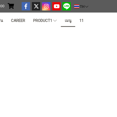
000
TH
ืน
CAREER
PRODUCT1
เมนู
11