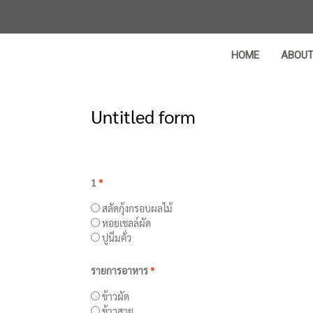
HOME
ABOU
Untitled form
1
*
สลัดกุ้งกรอบผลไม้
หอยเชลล์ผัด
ปูนิ่มคั่ว
รายการอาหาร
*
ข้าวผัด
ข้าวสวย