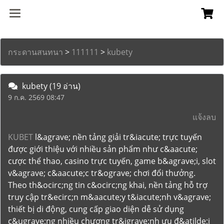
กระดานสนทนา
>
111111
>
kubety
kubety
(19 อ่าน)
9 ก.ค. 2569 08:47
แจ้งลบ
KUBET
l&agrave; nền tảng giải tr&iacute; trực tuyến
được giới thiệu với nhiều sản phẩm như c&aacute;
cược thể thao, casino trực tuyến, game b&agrave;i, slot
v&agrave; c&aacute;c tr&ograve; chơi đổi thưởng.
Theo th&ocirc;ng tin c&ocirc;ng khai, nền tảng hỗ trợ
truy cập tr&ecirc;n m&aacute;y t&iacute;nh v&agrave;
thiết bị di động, cung cấp giao diện dễ sử dụng
c&ugrave;ng nhiều chương tr&igrave;nh ưu đ&atilde;i