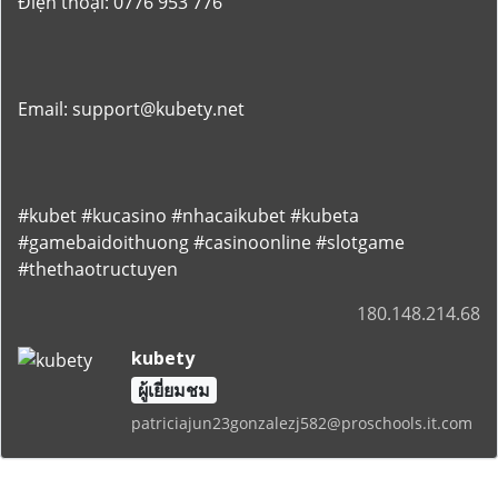
Điện thoại: 0776 953 776
Email: support@kubety.net
#kubet #kucasino #nhacaikubet #kubeta
#gamebaidoithuong #casinoonline #slotgame
#thethaotructuyen
180.148.214.68
kubety
ผู้เยี่ยมชม
patriciajun23gonzalezj582@proschools.it.com