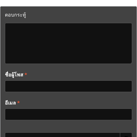
ตอบกระทู้
ชื่อผู้โพส
*
อีเมล
*